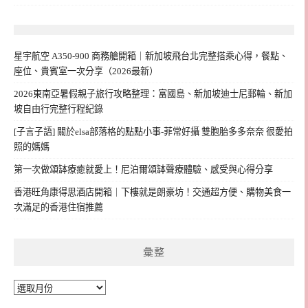
星宇航空 A350-900 商務艙開箱｜新加坡飛台北完整搭乘心得，餐點、
座位、貴賓室一次分享（2026最新）
2026東南亞暑假親子旅行攻略整理：富國島、新加坡迪士尼郵輪、新加
坡自由行完整行程紀錄
[子言子語] 關於elsa部落格的點點小事-菲常好攝 雙胞胎多多奈奈 很愛拍
照的媽媽
第一次做頌缽療癒就愛上！尼泊爾頌缽聲療體驗、感受與心得分享
香港旺角康得思酒店開箱｜下樓就是朗豪坊！交通超方便、購物美食一
次滿足的香港住宿推薦
彙整
彙
整