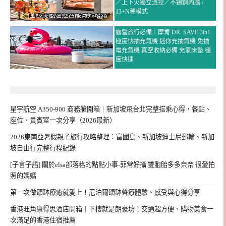
／上下火獨立溫控／不鏽鋼內膽 /
13+N種模式
露營旅行必備｜摩肯 DR. SAVE 3in1
極度快抽充氣機 迷你充抽氣機 免插
電充氣機 真空收納必備 充氣床墊 極
度快速
星宇航空 A350-900 商務艙開箱｜新加坡飛台北完整搭乘心得，餐點、
座位、貴賓室一次分享（2026最新）
2026東南亞暑假親子旅行攻略整理：富國島、新加坡迪士尼郵輪、新加
坡自由行完整行程紀錄
[子言子語] 關於elsa部落格的點點小事-菲常好攝 雙胞胎多多奈奈 很愛拍
照的媽媽
第一次做頌缽療癒就愛上！尼泊爾頌缽聲療體驗、感受與心得分享
香港旺角康得思酒店開箱｜下樓就是朗豪坊！交通超方便、購物美食一
次滿足的香港住宿推薦