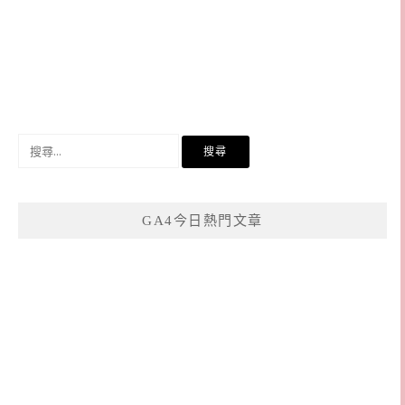
搜
尋
關
鍵
GA4今日熱門文章
字: