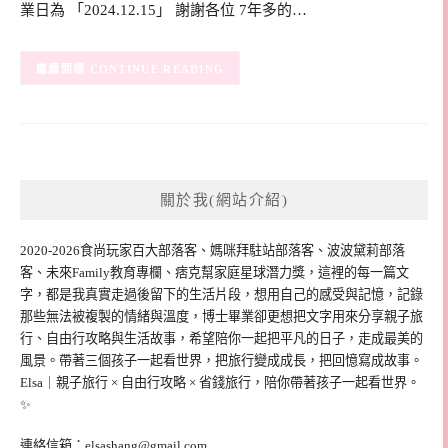
業日為 「2024.12.15」 謝謝各位 7年多的…
CONTINUE READING
關於我(網站介紹)
2020-2026食尚玩家百大部落客、媽咪拜駐站部落客、波波黛莉部落
客、未來Family教育專欄、痞克幫家庭星球潛力獎，這裡的每一篇文
字，都是我真實走過後留下的生活片段，想用自己的感受與記憶，記錄
那些無法被複製的情緒與溫度，博士畢業卻更想把文字用來分享親子旅
行、自由行攻略與生活故事，希望陪你一起把平凡的日子，走成最美的
風景。帶著三個孩子一起看世界，把旅行變成成長，把回憶寫成故事。
Elsa｜親子旅行 × 自由行攻略 × 省錢旅行，陪你帶著孩子一起看世界。
✨
連絡信箱：
elsashang@gmail.com