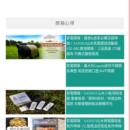
開箱心得
家電開箱｜露營&居家必備涼感神
器！SANSUI山水疾風擺頭渦輪扇
SZF-88G實測開箱｜三段風速 270度
廣角 可攜式露營風扇
家電開箱｜義大利Giaretti迷你不鏽鋼
長嘴壺 高提把細口壺304不銹鋼
家電開箱｜SANSUI 山水小植淨除濕
器 重複吸濕／環保0耗材／快速加熱
還原 衣櫥書櫃刷妝品櫥櫃茶包
家電開箱｜SANSUI山水微電腦智能
氣炸烤箱 15L旋風溫控智能氣炸烤箱