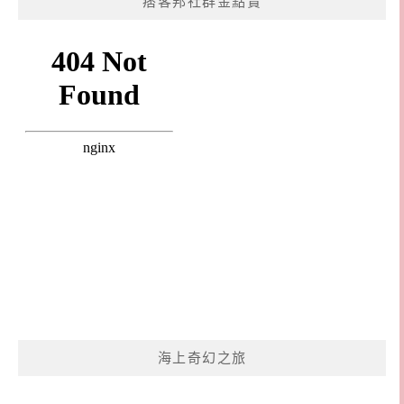
痞客邦社群金點賞
海上奇幻之旅