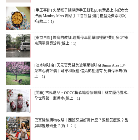
[手工喜餅] 火星猴子蝴蝶酥手工餅乾|2018新品上市記者會
推薦 Monkey Mars 創意手工喜餅盒 彌月禮盒免費索取試
吃(線上：1)
[東京自駕] 慘痛的教訓-違規停車罰單哪裡繳?費用多少?東
京罰單繳費流程(線上：1)
[淡水咖啡店] 天元宮旁最美玻璃屋咖啡店Binma Area 134
菜單心得評價｜可穿和服租 借攝影棚還有 免費停車場(線
上：1)
[開箱] 古俬選品。OOCC梅森罐香氛蠟燭｜林文煙花露水-
全世界第一瓶香水(線上：1)
巴塞隆納購物攻略｜西班牙最好買什麼？退稅怎麼退？品
牌哪裡最齊全？(線上：1)