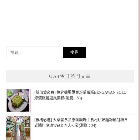
搜
尋
關
鍵
GA4今日熱門文章
字:
[新加坡必買] 樟宜機場購買班蘭蛋糕BENGAWAN SOLO
綠蛋糕捲戚風蛋糕(瀏覽：53)
[板橋必逛] 大家發食品原料廣場｜食材烘焙麵粉鬆餅粉各
式醬料冷凍食品DIY大批發(瀏覽：24)