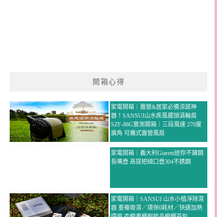
開箱心得
家電開箱｜露營&居家必備涼感神
器！SANSUI山水疾風擺頭渦輪扇
SZF-88G實測開箱｜三段風速 270度
廣角 可攜式露營風扇
家電開箱｜義大利Giaretti迷你不鏽鋼
長嘴壺 高提把細口壺304不銹鋼
家電開箱｜SANSUI 山水小植淨除濕
器 重複吸濕／環保0耗材／快速加熱
還原 衣櫥書櫃刷妝品櫥櫃茶包