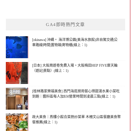
GA4即時熱門文章
[okinawa] 沖繩。 海洋博公園(美海水族館)非自駕交通|公
車路線|時間|置物箱|寄物櫃(線上：1)
[日本] 大阪周遊卷免費入場。大阪梅田HEP FIVE摩天輪
（遊記|景點）(線上：1)
[桂林路家樂福美食] 西門海底撈用餐心得甜湯水果小菜吃
到飽｜醬料區每人加$50營業時間到凌晨三點(線上：1)
政大美食｜燕樓小館合菜熱炒菜單 木柵文山區餐廳美食聚
餐推薦(線上：1)