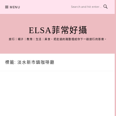
Skip
MENU
to
content
ELSA菲常好攝
旅行｜親子｜教育｜生活｜美食，把走過的路整理成你下一趟旅行的答案。
標籤:
淡水新市鎮咖啡廳