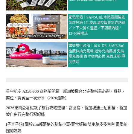
家電開箱｜SANSUI山水微電腦智能
氣炸烤箱 15L旋風溫控智能氣炸烤箱
／上下火獨立溫控／不鏽鋼內膽 /
13+N種模式
露營旅行必備｜摩肯 DR. SAVE 3in1
極度快抽充氣機 迷你充抽氣機 免插
電充氣機 真空收納必備 充氣床墊 極
度快速
星宇航空 A350-900 商務艙開箱｜新加坡飛台北完整搭乘心得，餐點、
座位、貴賓室一次分享（2026最新）
2026東南亞暑假親子旅行攻略整理：富國島、新加坡迪士尼郵輪、新加
坡自由行完整行程紀錄
[子言子語] 關於elsa部落格的點點小事-菲常好攝 雙胞胎多多奈奈 很愛拍
照的媽媽