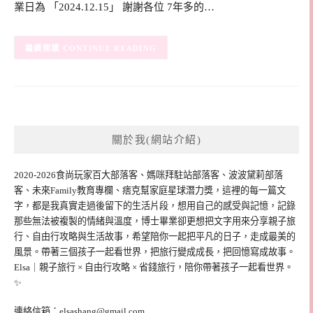
業日為 「2024.12.15」 謝謝各位 7年多的…
CONTINUE READING
關於我(網站介紹)
2020-2026食尚玩家百大部落客、媽咪拜駐站部落客、波波黛莉部落
客、未來Family教育專欄、痞克幫家庭星球潛力獎，這裡的每一篇文
字，都是我真實走過後留下的生活片段，想用自己的感受與記憶，記錄
那些無法被複製的情緒與溫度，博士畢業卻更想把文字用來分享親子旅
行、自由行攻略與生活故事，希望陪你一起把平凡的日子，走成最美的
風景。帶著三個孩子一起看世界，把旅行變成成長，把回憶寫成故事。
Elsa｜親子旅行 × 自由行攻略 × 省錢旅行，陪你帶著孩子一起看世界。
✨
連絡信箱：
elsashang@gmail.com