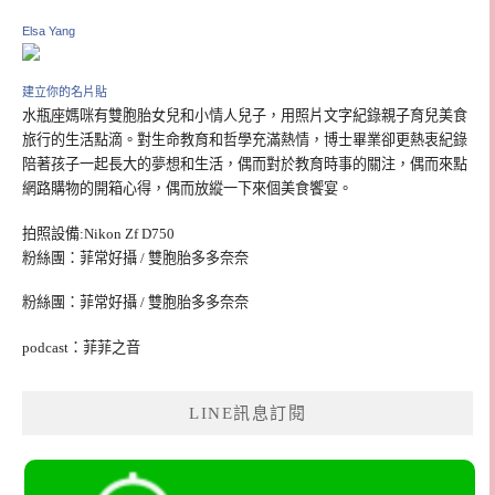
Elsa Yang
建立你的名片貼
水瓶座媽咪有雙胞胎女兒和小情人兒子，用照片文字紀錄親子育兒美食
旅行的生活點滴。對生命教育和哲學充滿熱情，博士畢業卻更熱衷紀錄
陪著孩子一起長大的夢想和生活，偶而對於教育時事的關注，偶而來點
網路購物的開箱心得，偶而放縱一下來個美食饗宴。
拍照設備:Nikon Zf D750
粉絲團：菲常好攝 / 雙胞胎多多奈奈
粉絲團：菲常好攝 / 雙胞胎多多奈奈
podcast：菲菲之音
LINE訊息訂閱