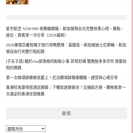
星宇航空 A350-900 商務艙開箱｜新加坡飛台北完整搭乘心得，餐點、
座位、貴賓室一次分享（2026最新）
2026東南亞暑假親子旅行攻略整理：富國島、新加坡迪士尼郵輪、新加
坡自由行完整行程紀錄
[子言子語] 關於elsa部落格的點點小事-菲常好攝 雙胞胎多多奈奈 很愛拍
照的媽媽
第一次做頌缽療癒就愛上！尼泊爾頌缽聲療體驗、感受與心得分享
香港旺角康得思酒店開箱｜下樓就是朗豪坊！交通超方便、購物美食一
次滿足的香港住宿推薦
彙整
彙