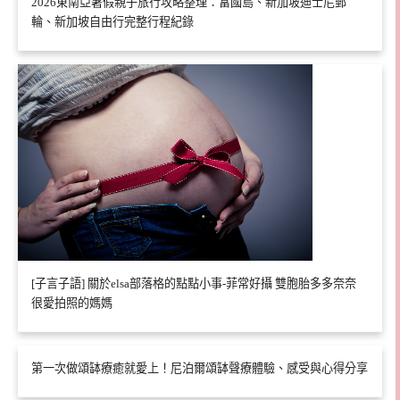
2026東南亞暑假親子旅行攻略整理：富國島、新加坡迪士尼郵
輪、新加坡自由行完整行程紀錄
[子言子語] 關於elsa部落格的點點小事-菲常好攝 雙胞胎多多奈奈
很愛拍照的媽媽
第一次做頌缽療癒就愛上！尼泊爾頌缽聲療體驗、感受與心得分享