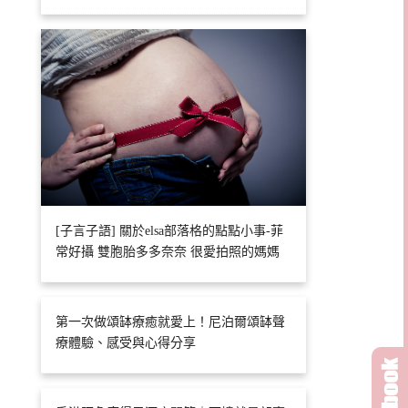
[子言子語] 關於elsa部落格的點點小事-菲
常好攝 雙胞胎多多奈奈 很愛拍照的媽媽
第一次做頌缽療癒就愛上！尼泊爾頌缽聲
療體驗、感受與心得分享