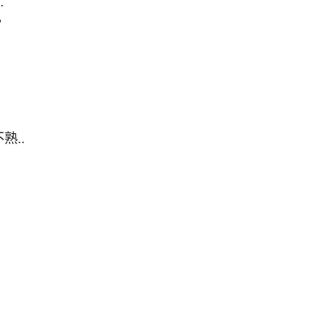
…
？
..
，