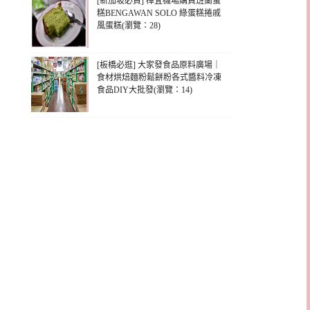
[新加坡必買] 樟宜機場購買班蘭蛋
糕BENGAWAN SOLO 綠蛋糕捲戚
風蛋糕(瀏覽：28)
[板橋必逛] 大家發食品原料廣場｜
食材烘焙麵粉鬆餅粉各式醬料冷凍
食品DIY大批發(瀏覽：14)