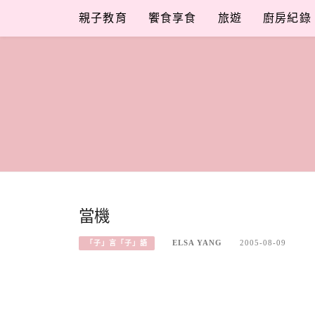
Skip
親子教育
饗食享食
旅遊
廚房紀錄
to
content
當機
ELSA YANG
2005-08-09
「子」言「子」語