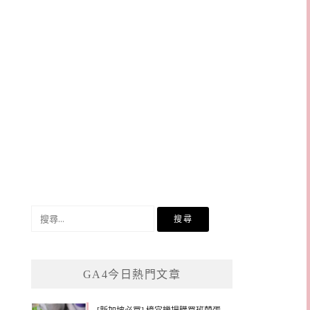
搜
尋
關
鍵
GA4今日熱門文章
字: