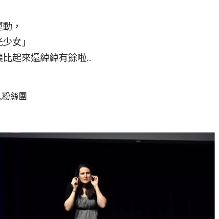
運動，
光少女」
比起來還綽綽有餘啦..
入粉絲團