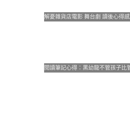
解憂雜貨店電影 舞台劇 讀後心得感
閱讀筆記心得：黑幼龍不管孩子比