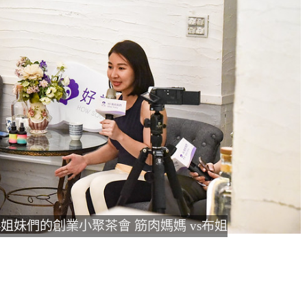
姐妹們的創業小聚茶會 筋肉媽媽 vs布姐