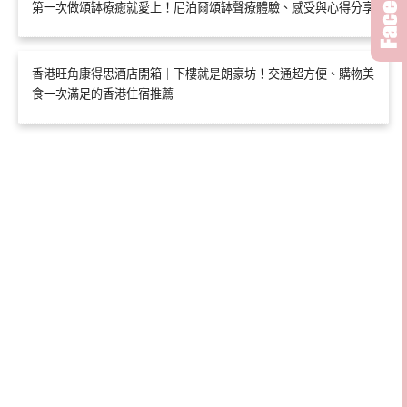
第一次做頌缽療癒就愛上！尼泊爾頌缽聲療體驗、感受與心得分享
香港旺角康得思酒店開箱｜下樓就是朗豪坊！交通超方便、購物美
食一次滿足的香港住宿推薦