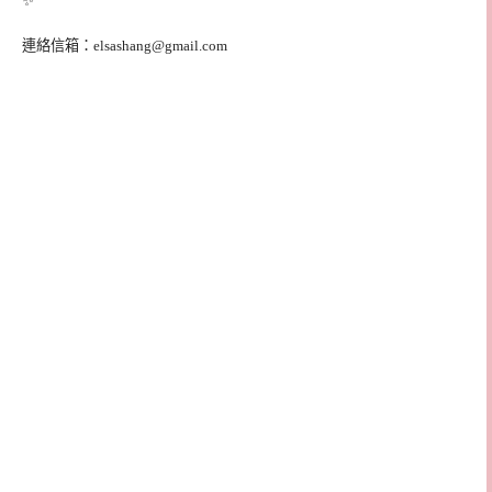
✨
連絡信箱：
elsashang@gmail.com