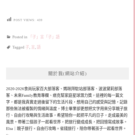
POST VIEWS:
439
Posted in
「子」言「子」語
Tagged
子
,
言
,
語
關於我(網站介紹)
2020-2026食尚玩家百大部落客、媽咪拜駐站部落客、波波黛莉部落
客、未來Family教育專欄、痞克幫家庭星球潛力獎，這裡的每一篇文
字，都是我真實走過後留下的生活片段，想用自己的感受與記憶，記錄
那些無法被複製的情緒與溫度，博士畢業卻更想把文字用來分享親子旅
行、自由行攻略與生活故事，希望陪你一起把平凡的日子，走成最美的
風景。帶著三個孩子一起看世界，把旅行變成成長，把回憶寫成故事。
Elsa｜親子旅行 × 自由行攻略 × 省錢旅行，陪你帶著孩子一起看世界。