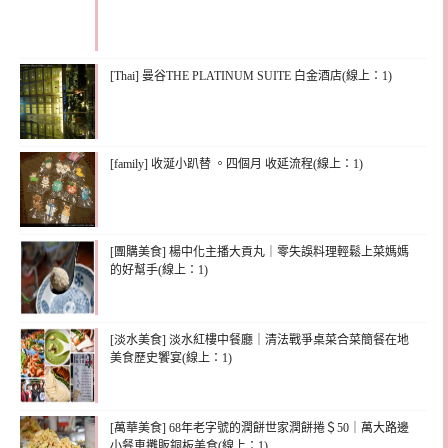
[Thai] 曼谷THE PLATINUM SUITE 白金酒店(線上：1)
[family] 收涎小趴替 。四個月 收延流程(線上：1)
[團購美食] 楊中化主播大貢丸｜零失誤料理輕鬆上菜媽媽
的好幫手(線上：1)
[淡水美食] 淡水紅樓中餐廳｜清法戰爭桌菜合菜簡餐在地
美食歷史饗宴(線上：1)
[萬華美食] 68年老字號的潤餅世家潤餅捲＄50｜萬大路邊
小餐車攤販銅板美食(線上：1)