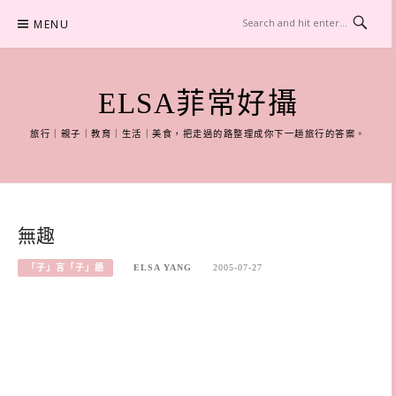
Skip
MENU
to
content
ELSA菲常好攝
旅行｜親子｜教育｜生活｜美食，把走過的路整理成你下一趟旅行的答案。
無趣
「子」言「子」語
ELSA YANG
2005-07-27