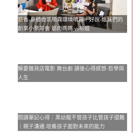
筋香-身體香氛噴霧環境噴霧｜好說-姐妹們的
創業小聚茶會 筋肉媽媽 vs布姐
解憂雜貨店電影 舞台劇 讀後心得感想-哲學與
人生
閱讀筆記心得：黑幼龍不管孩子比管孩子還難
｜親子溝通 培養孩子面對未來的能力