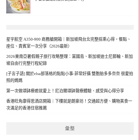
星宇航空 A350-900 商務艙開箱｜新加坡飛台北完整搭乘心得，餐點、
座位、貴賓室一次分享（2026最新）
2026東南亞暑假親子旅行攻略整理：富國島、新加坡迪士尼郵輪、新加
坡自由行完整行程紀錄
[子言子語] 關於elsa部落格的點點小事-菲常好攝 雙胞胎多多奈奈 很愛拍
照的媽媽
第一次做頌缽療癒就愛上！尼泊爾頌缽聲療體驗、感受與心得分享
香港旺角康得思酒店開箱｜下樓就是朗豪坊！交通超方便、購物美食一
次滿足的香港住宿推薦
彙整