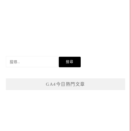
搜
尋
關
鍵
GA4今日熱門文章
字: