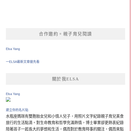
合作邀約。親子育兒閱讀
Elsa Yang
一ELSA最新文章搶先看
關於我ELSA
Elsa Yang
建立你的名片貼
水瓶座媽咪有雙胞胎女兒和小情人兒子，用照片文字紀錄親子育兒美食
旅行的生活點滴。對生命教育和哲學充滿熱情，博士畢業卻更熱衷紀錄
陪著孩子一起長大的夢想和生活，偶而對於教育時事的關注，偶而來點