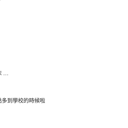
 …
點多到學校的時候啦