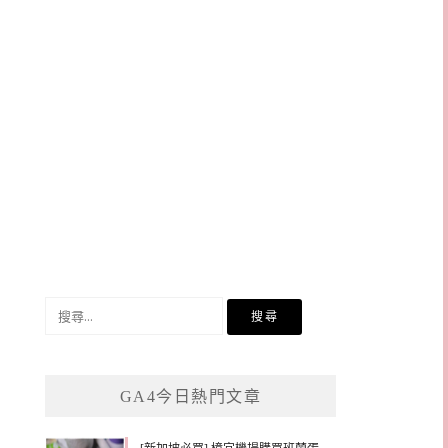
搜
尋
關
鍵
GA4今日熱門文章
字: