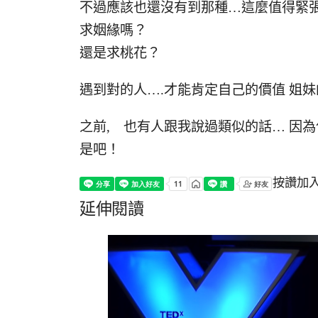
不過應該也還沒有到那種…這麼值得緊
求姻緣嗎？
還是求桃花？
遇到對的人….才能肯定自己的價值 姐
之前, 也有人跟我說過類似的話… 因
是吧！
按讚加
延伸閱讀