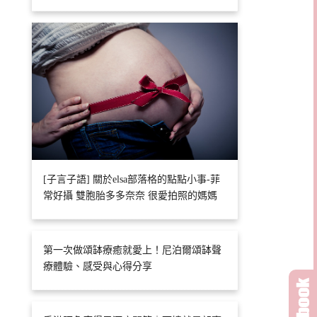
[子言子語] 關於elsa部落格的點點小事-菲
常好攝 雙胞胎多多奈奈 很愛拍照的媽媽
第一次做頌缽療癒就愛上！尼泊爾頌缽聲
療體驗、感受與心得分享