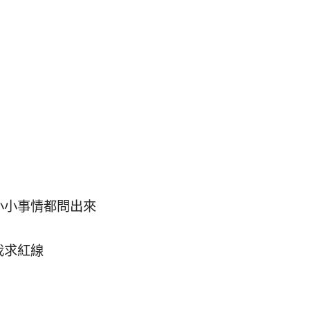
小小事情都問出來
我求紅線