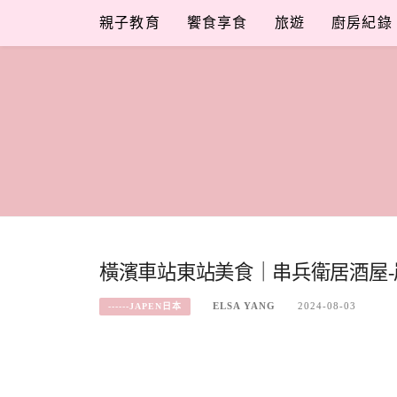
Skip
親子教育
饗食享食
旅遊
廚房紀錄
to
content
橫濱車站東站美食｜串兵衛居酒屋
ELSA YANG
2024-08-03
------JAPEN日本