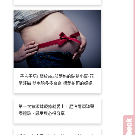
[子言子語] 關於elsa部落格的點點小事-菲
常好攝 雙胞胎多多奈奈 很愛拍照的媽媽
第一次做頌缽療癒就愛上！尼泊爾頌缽聲
療體驗、感受與心得分享