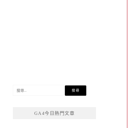
搜
尋
關
鍵
GA4今日熱門文章
字: