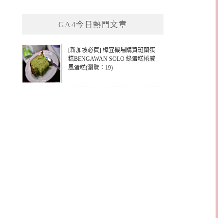
關
鍵
GA4今日熱門文章
字:
[新加坡必買] 樟宜機場購買班蘭蛋
糕BENGAWAN SOLO 綠蛋糕捲戚
風蛋糕(瀏覽：19)