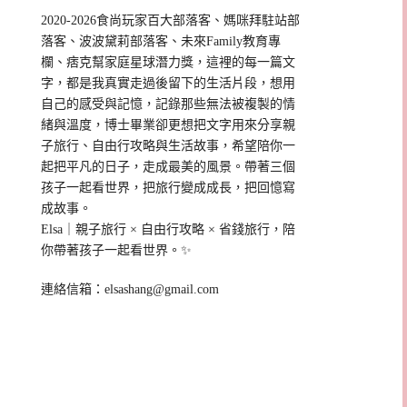
2020-2026食尚玩家百大部落客、媽咪拜駐站部
落客、波波黛莉部落客、未來Family教育專
欄、痞克幫家庭星球潛力獎，這裡的每一篇文
字，都是我真實走過後留下的生活片段，想用
自己的感受與記憶，記錄那些無法被複製的情
緒與溫度，博士畢業卻更想把文字用來分享親
子旅行、自由行攻略與生活故事，希望陪你一
起把平凡的日子，走成最美的風景。帶著三個
孩子一起看世界，把旅行變成成長，把回憶寫
成故事。
Elsa｜親子旅行 × 自由行攻略 × 省錢旅行，陪
你帶著孩子一起看世界。✨
連絡信箱：
elsashang@gmail.com