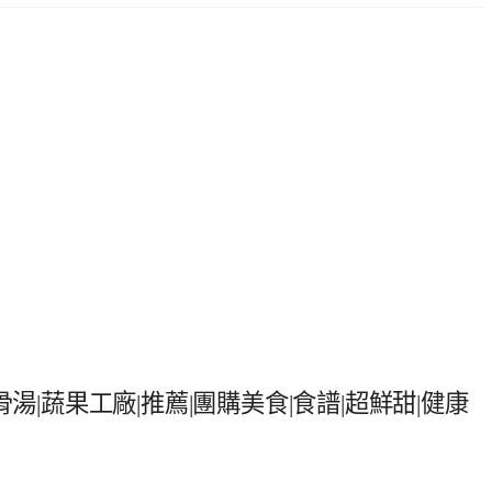
湯|蔬果工廠|推薦|團購美食|食譜|超鮮甜|健康