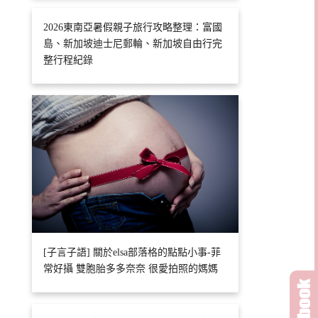
2026東南亞暑假親子旅行攻略整理：富國
島、新加坡迪士尼郵輪、新加坡自由行完
整行程紀錄
[子言子語] 關於elsa部落格的點點小事-菲
常好攝 雙胞胎多多奈奈 很愛拍照的媽媽