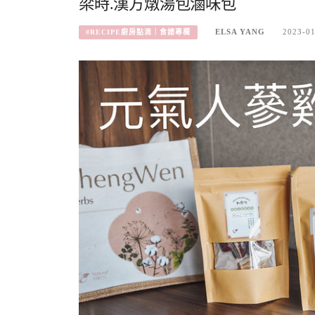
梁時.漢方燉湯包滷味包
ELSA YANG
2023-0
#RECIPE廚房點滴｜食譜專欄