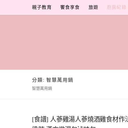
Skip
親子教育
饗食享食
旅遊
廚房紀錄
to
content
分類:
智慧萬用鍋
智慧萬用鍋
[食譜] 人蔘雞湯人蔘燒酒雞食材作法